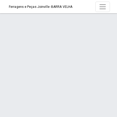
Ferragens e Peças Joinville -BARRA VELHA
Produto > FILTRO SECADOR 1/4 ROSCA
023Z5035 - DANFOSS
Início
Produto