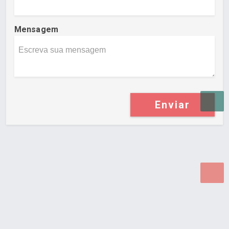
Mensagem
Enviar
Desenvolvido por Poly Design
Cubo Guia -
www.cuboguia.com.br - Desenvolvimento de Sites e
Sistemas para WEB.
© 2026 ®
Política de Cookies